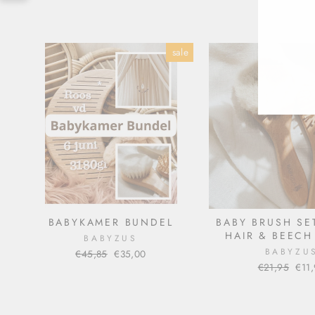
ENT
YOU
EMA
sale
ADD
BABYKAMER BUNDEL
BABY BRUSH SE
HAIR & BEEC
BABYZUS
BABYZU
Normal
€45,85
Sale
€35,00
price
price
Normal
€21,95
Sale
€11
price
pric