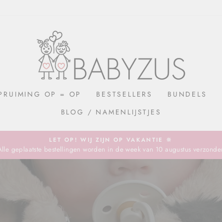
BABYZUS
PRUIMING OP = OP
BESTSELLERS
BUNDELS
BLOG / NAMENLIJSTJES
LET OP! WIJ ZIJN OP VAKANTIE 🔆
Alle geplaatste bestellingen worden in de week van 10 augustus verzonde
Pause
slideshow