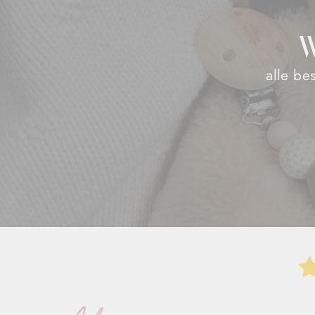
W
alle be