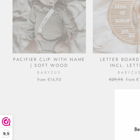
PACIFIER CLIP WITH NAME
LETTER BOAR
| SOFT WOOD
INCL. LET
BABYZUS
BABYZU
from €14,95
Normal
€29,95
Sale
from €
price
price
Be
9,5