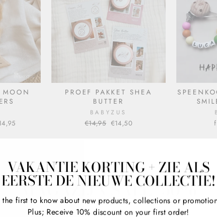
D MOON
PROEF PAKKET SHEA
SPEENKO
TERS
BUTTER
SMI
S
BABYZUS
14,95
Normal
€14,95
Sale
€14,50
price
price
VAKANTIE KORTING + ZIE ALS
EERSTE DE NIEUWE COLLECTIE!
MAGAZIJN SALE -50%
 the first to know about new products, collections or promotio
Plus; Receive 10% discount on your first order!
VIEW ALL