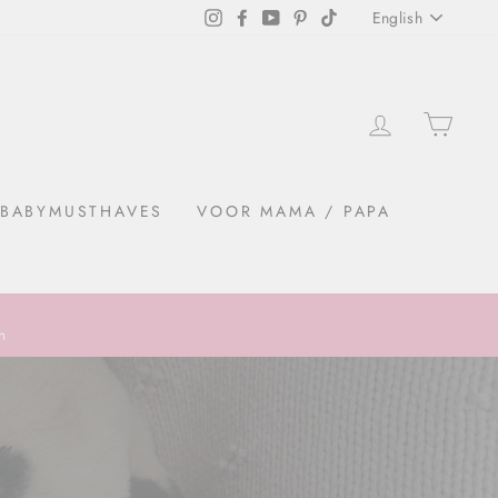
LANGU
Instagram
Facebook
YouTube
Pinterest
TikTok
English
PREFE
LOGIN
SHO
BABYMUSTHAVES
VOOR MAMA / PAPA
n