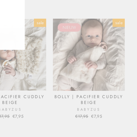
sale
sale
PACIFIER CUDDLY
BOLLY | PACIFIER CUDDLY
BEIGE
BEIGE
BABYZUS
BABYZUS
ormal
17,95
Sale
€7,95
Normal
€17,95
Sale
€7,95
rice
price
price
price