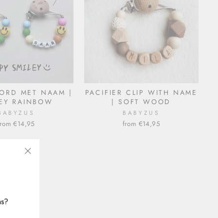
ORD MET NAAM |
PACIFIER CLIP WITH NAME
LEY RAINBOW
| SOFT WOOD
BABYZUS
BABYZUS
from €14,95
from €14,95
"Close
(esc)"
ns?