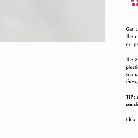
Get s
There
or
pa
The S
plast
years
(face
TIP: 
send
Ideal