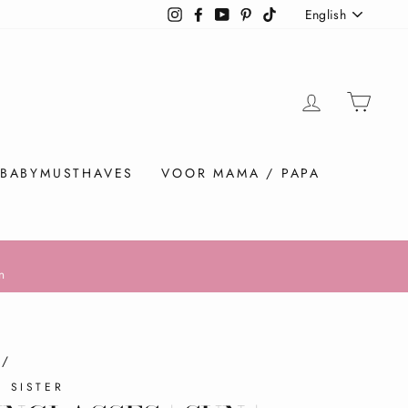
LANGU
Instagram
Facebook
YouTube
Pinterest
TikTok
English
PREFE
LOGIN
SHO
BABYMUSTHAVES
VOOR MAMA / PAPA
n
/
Y SISTER