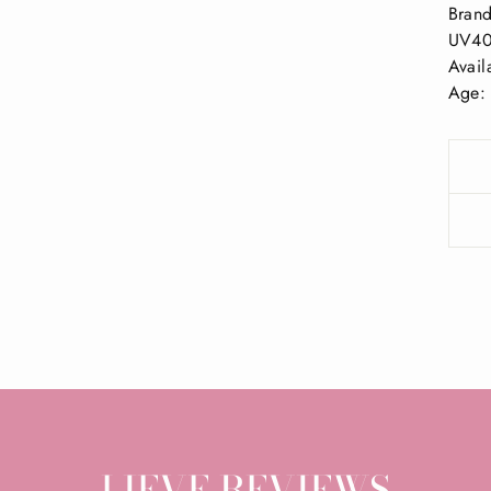
Bran
UV4
Avail
Age: 
LIEVE REVIEWS