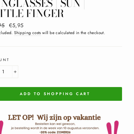
NGLASSES | SUN |
TTLE FINGER
al
95
Sale
€5,95
price
ncluded.
Shipping costs
will be calculated in the checkout.
UNT
+
ADD TO SHOPPING CART