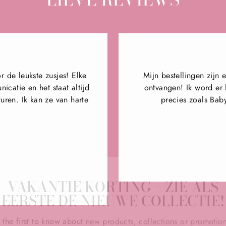
 de leukste zusjes! Elke
Mijn bestellingen zijn
catie en het staat altijd
ontvangen! Ik word er h
turen. Ik kan ze van harte
precies zoals Bab
VAKANTIE KORTING + ZIE ALS
EERSTE DE NIEUWE COLLECTIE!
 the first to know about new products, collections or promotio
Plus; Receive 10% discount on your first order!