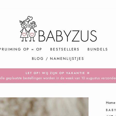
PRUIMING OP = OP
BESTSELLERS
BUNDELS
BLOG / NAMENLIJSTJES
LET OP! WIJ ZIJN OP VAKANTIE 🔆
Alle geplaatste bestellingen worden in de week van 10 augustus verzonde
Pause
slideshow
Home
BAB