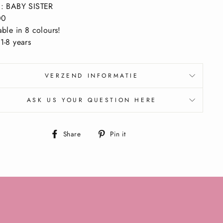
d: BABY SISTER
00
able in 8 colours!
1-8 years
VERZEND INFORMATIE
ASK US YOUR QUESTION HERE
Share
Pin
Share
Pin it
on
on
Facebook
Pinterest