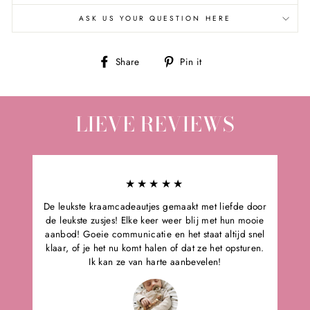
ASK US YOUR QUESTION HERE
Share
Pin
Share
Pin it
on
on
Facebook
Pinterest
LIEVE REVIEWS
★★★★★
De leukste kraamcadeautjes gemaakt met liefde door
de leukste zusjes! Elke keer weer blij met hun mooie
aanbod! Goeie communicatie en het staat altijd snel
klaar, of je het nu komt halen of dat ze het opsturen.
Ik kan ze van harte aanbevelen!