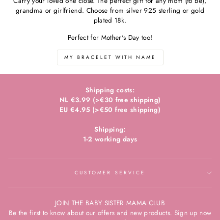
Carry your loved one close. The perfect gift for any mom (to be),
grandma or girlfriend. Choose from silver 925 sterling or gold
plated 18k.
Perfect for Mother's Day too!
MY BRACELET WITH NAME
Shipping costs:
NL €3.99 (>€30 free shipping)
EU €4.95 (>€50 free shipping)
Shipping:
1-2 working days
CUSTOMER SERVICE
JOIN THE BABY SISTER MAMA CLUB
Be the first to know about our offers and new products. Sign up now