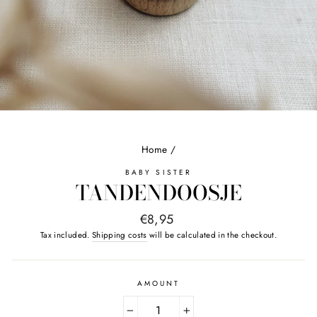
Home
/
BABY SISTER
TANDENDOOSJE
Normal
€8,95
price
Tax included.
Shipping costs
will be calculated in the checkout.
AMOUNT