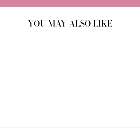
YOU MAY ALSO LIKE
Out of stock
TANDENDOOSJE
BABYZUS
€8,95