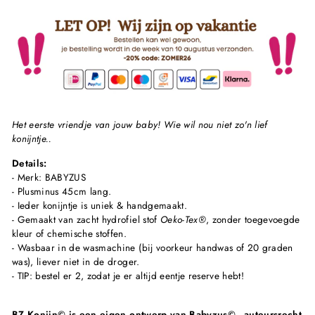
Het eerste vriendje van jouw baby! Wie wil nou niet zo'n lief
konijntje..
Details:
- Merk: BABYZUS
- Plusminus 45cm lang.
- Ieder konijntje is uniek & handgemaakt.
- Gemaakt van zacht hydrofiel stof
Oeko-Tex®
, zonder toegevoegde
kleur of chemische stoffen.
- Wasbaar in de wasmachine (bij voorkeur handwas of 20 graden
was), liever niet in de droger.
- TIP: bestel er 2, zodat je er altijd eentje reserve hebt!
BZ Konijn
© is een eigen ontwerp van Babyzus© - auteursrecht