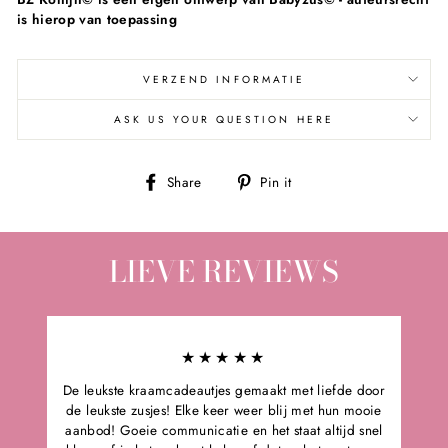
is hierop van toepassing
VERZEND INFORMATIE
ASK US YOUR QUESTION HERE
Share
Pin
Share
Pin it
on
on
Facebook
Pinterest
LIEVE REVIEWS
★★★★★
De leukste kraamcadeautjes gemaakt met liefde door
de leukste zusjes! Elke keer weer blij met hun mooie
aanbod! Goeie communicatie en het staat altijd snel