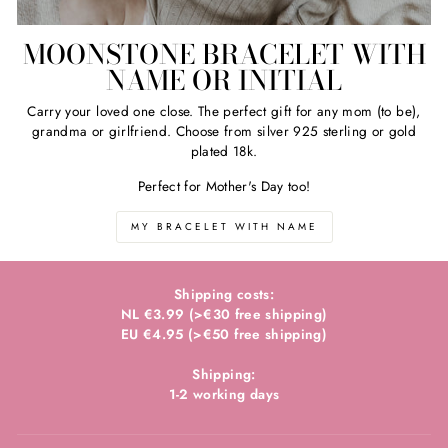
MOONSTONE BRACELET WITH
NAME OR INITIAL
Carry your loved one close. The perfect gift for any mom (to be),
grandma or girlfriend. Choose from silver 925 sterling or gold
plated 18k.
Perfect for Mother's Day too!
MY BRACELET WITH NAME
Shipping costs:
NL €3.99 (>€30 free shipping)
EU €4.95 (>€50 free shipping)
Shipping:
1-2 working days