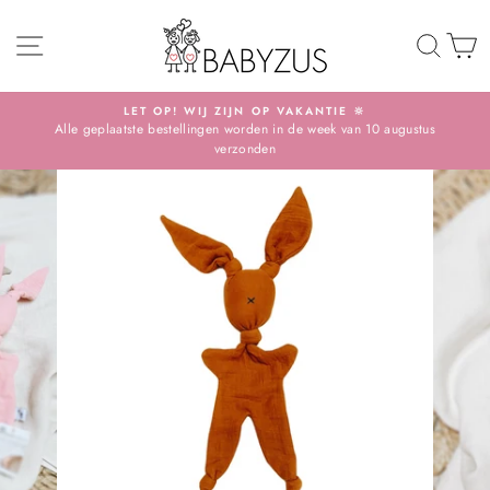
Skip
SITE NAVIGATION
TO 
S
LET OP! WIJ ZIJN OP VAKANTIE 🔆
Alle geplaatste bestellingen worden in de week van 10 augustus
Pause
verzonden
slideshow