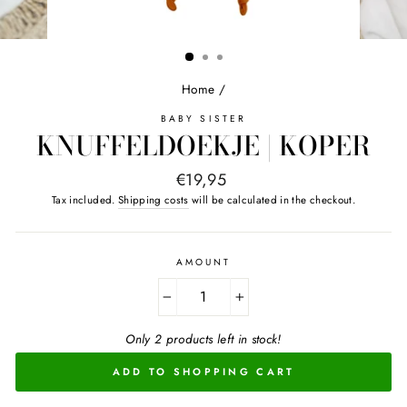
Home
/
BABY SISTER
KNUFFELDOEKJE | KOPER
Normal
€19,95
price
Tax included.
Shipping costs
will be calculated in the checkout.
AMOUNT
−
+
Only 2 products left in stock!
ADD TO SHOPPING CART