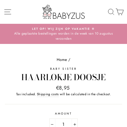
Skip
SITE NAVIGATION
TO 
S
LET OP! WIJ ZIJN OP VAKANTIE 🔆
Alle geplaatste bestellingen worden in de week van 10 augustus
Pause
verzonden
slideshow
Home
/
BABY SISTER
HAARLOKJE DOOSJE
Normal
€8,95
price
Tax included.
Shipping costs
will be calculated in the checkout.
AMOUNT