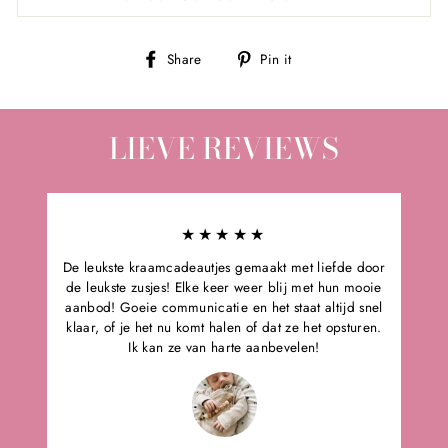
Share
Pin
Share
Pin it
on
on
Facebook
Pinterest
LIEVE REVIEWS
★★★★★
De leukste kraamcadeautjes gemaakt met liefde door
de leukste zusjes! Elke keer weer blij met hun mooie
aanbod! Goeie communicatie en het staat altijd snel
klaar, of je het nu komt halen of dat ze het opsturen.
Ik kan ze van harte aanbevelen!