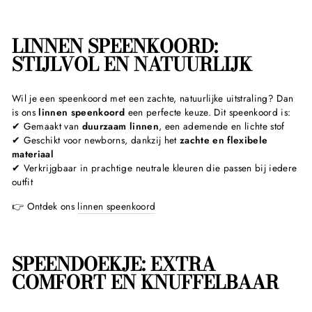
LINNEN SPEENKOORD:
STIJLVOL EN NATUURLIJK
Wil je een speenkoord met een zachte, natuurlijke uitstraling? Dan
is ons
linnen speenkoord
een perfecte keuze. Dit speenkoord is:
✔ Gemaakt van
duurzaam linnen
, een ademende en lichte stof
✔ Geschikt voor newborns, dankzij het
zachte en flexibele
materiaal
✔ Verkrijgbaar in prachtige neutrale kleuren die passen bij iedere
outfit
👉 Ontdek ons
linnen speenkoord
SPEENDOEKJE: EXTRA
COMFORT EN KNUFFELBAAR