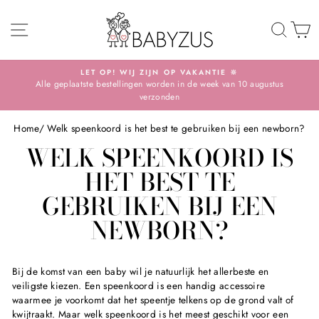
Skip
SITE NAVIGATION
TO 
S
LET OP! WIJ ZIJN OP VAKANTIE 🔆
Alle geplaatste bestellingen worden in de week van 10 augustus
Pause
verzonden
slideshow
Home
/
Welk speenkoord is het best te gebruiken bij een newborn?
WELK SPEENKOORD IS
HET BEST TE
GEBRUIKEN BIJ EEN
NEWBORN?
Bij de komst van een baby wil je natuurlijk het allerbeste en
veiligste kiezen. Een speenkoord is een handig accessoire
waarmee je voorkomt dat het speentje telkens op de grond valt of
kwijtraakt. Maar welk speenkoord is het meest geschikt voor een