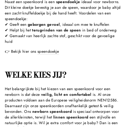
Naast een speenkoord is een
speendoekje
ideaal voor newborns.
Dit kleine doekje bevestig je aan de speen, waardoor je baby altijd
een zacht knuffeldoekje bij de hand heeft. Voordelen van een
speendoekje:
✔ Geeft een
geborgen gevoel
, ideaal om mee te knuffelen
✔ Helpt bij het
terugvinden van de speen
in bed of onderweg
✔ Gemaakt van heerlijk zachte stof, geschikt voor de gevoelige
huid
👉 Bekijk hier ons
speendoekje
WELKE KIES JIJ?
Het belangrijkste bij het kiezen van een speenkoord voor een
newborn is dat deze
veilig, licht en comfortabel
is. Al onze
producten voldoen aan de Europese veiligheidsnorm
NEN12586.
Daarnaast zijn onze speenkoorden onafhankelijk getest & veilig
bevonden.
Ons
newborn speenkoord
is speciaal ontworpen voor
de allerkleinsten, terwijl het
linnen speenkoord
een stijlvolle en
natuurlijke optie is. Wil je extra comfort voor je baby? Dan is een