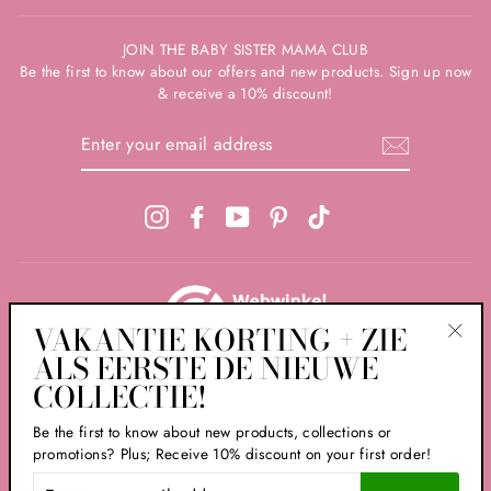
JOIN THE BABY SISTER MAMA CLUB
Be the first to know about our offers and new products. Sign up now
& receive a 10% discount!
ENTER
YOUR
EMAIL
ADDRESS
Instagram
Facebook
YouTube
Pinterest
TikTok
VAKANTIE KORTING + ZIE
ALS EERSTE DE NIEUWE
"Clos
LANGUAGE
CURRENCIES
(esc)
English
EUR €
COLLECTIE!
PREFERENCE
Be the first to know about new products, collections or
promotions? Plus; Receive 10% discount on your first order!
ENTER
© 2026 Babyzus