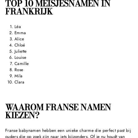
TOP 10 MEISJESNAMEN IN
FRANKRIJK
Léa
Emma
Alice
Chloé
Juliette
Louise
Camille
Rose
Mila
Clara
WAAROM FRANSE NAMEN
KIEZEN?
Franse babynamen hebben een unieke charme die perfect past bij
ouders die op zoek zijn naar iets bijzonders. Of je nu houdt van