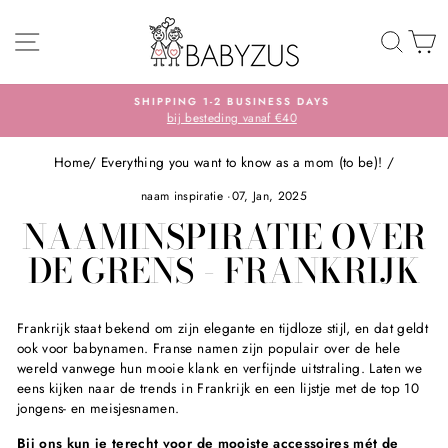
Skip
SITE NAVIGATION
TO 
S
SHIPPING 1-2 BUSINESS DAYS
bij besteding vanaf €40
Pause
slideshow
Home
/
Everything you want to know as a mom (to be)!
/
naam inspiratie
·
07, Jan, 2025
NAAMINSPIRATIE OVER
DE GRENS - FRANKRIJK
Frankrijk staat bekend om zijn elegante en tijdloze stijl, en dat geldt
ook voor babynamen. Franse namen zijn populair over de hele
wereld vanwege hun mooie klank en verfijnde uitstraling. Laten we
eens kijken naar de trends in Frankrijk en een lijstje met de top 10
jongens- en meisjesnamen.
Bij ons kun je terecht voor de mooiste accessoires mét de