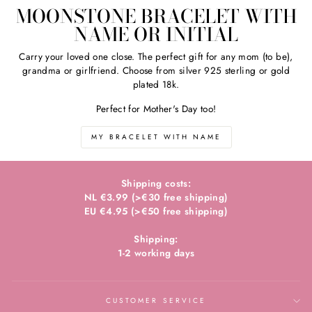
MOONSTONE BRACELET WITH
NAME OR INITIAL
Carry your loved one close. The perfect gift for any mom (to be),
grandma or girlfriend. Choose from silver 925 sterling or gold
plated 18k.
Perfect for Mother's Day too!
MY BRACELET WITH NAME
Shipping costs:
NL €3.99 (>€30 free shipping)
EU €4.95 (>€50 free shipping)
Shipping:
1-2 working days
CUSTOMER SERVICE