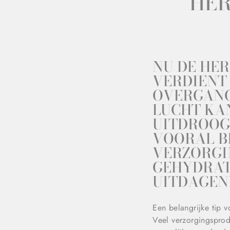
HER
NU DE HER
VERDIENT
OVERGANG
LUCHT KA
UITDROOG
VOORAL BI
VERZORGIN
GEHYDRATE
UITDAGEN
Een belangrijke tip 
Veel verzorgingsprodu