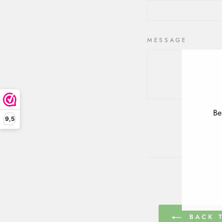
MESSAGE
Be
9,5
ENT
YOU
EMA
ADD
BACK T