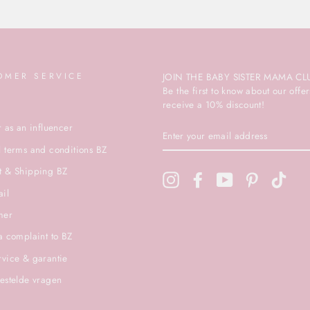
OMER SERVICE
JOIN THE BABY SISTER MAMA CL
Be the first to know about our off
receive a 10% discount!
r as an influencer
ENTER
YOUR
 terms and conditions BZ
EMAIL
ADDRESS
t & Shipping BZ
Instagram
Facebook
YouTube
Pinterest
TikTo
ail
mer
a complaint to BZ
vice & garantie
estelde vragen