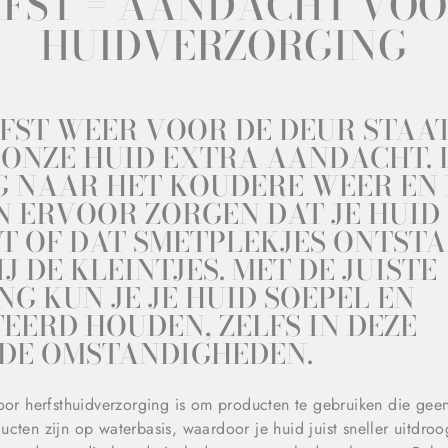
FST = AANDACHT VOO
HUIDVERZORGING
FST WEER VOOR DE DEUR STAAT
 ONZE HUID EXTRA AANDACHT. 
 NAAR HET KOUDERE WEER EN 
N ERVOOR ZORGEN DAT JE HUID
T OF DAT SMETPLEKJES ONTSTA
J DE KLEINTJES. MET DE JUISTE
G KUN JE JE HUID SOEPEL EN
ERD HOUDEN, ZELFS IN DEZE
DE OMSTANDIGHEDEN.
voor herfsthuidverzorging is om producten te gebruiken die gee
cten zijn op waterbasis, waardoor je huid juist sneller uitdroog