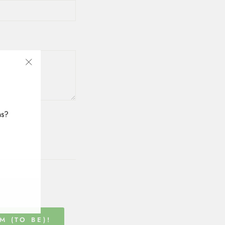
"Close
(esc)"
ns?
 (TO BE)!