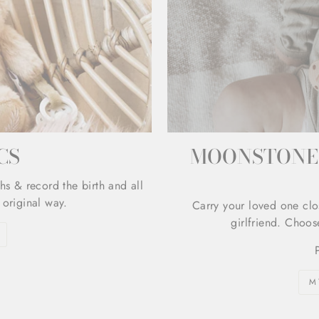
CS
MOONSTONE 
hs & record the birth and all
 original way.
Carry your loved one clo
girlfriend. Choos
M