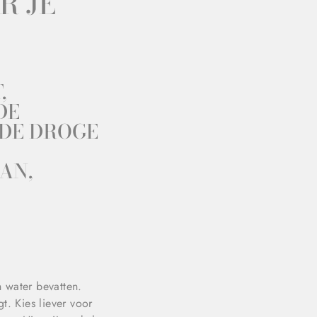
R JE
,
DE
DE DROGE
AN,
n water bevatten.
t. Kies liever voor