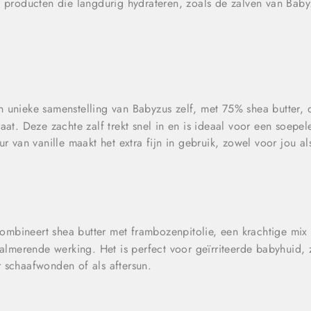
e producten die langdurig hydrateren, zoals de zalven van Babyz
n unieke samenstelling van Babyzus zelf, met 75% shea butter, d
aat. Deze zachte zalf trekt snel in en is ideaal voor een soepe
ur van vanille maakt het extra fijn in gebruik, zowel voor jou al
ombineert shea butter met frambozenpitolie, een krachtige mix
kalmerende werking. Het is perfect voor geïrriteerde babyhuid, z
 schaafwonden of als aftersun.