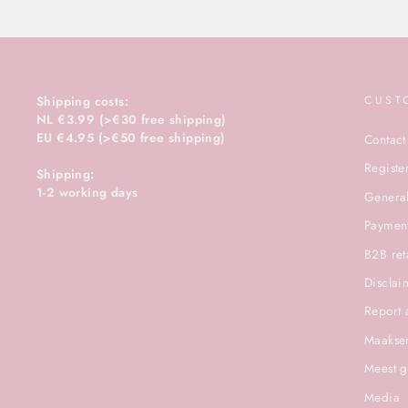
Shipping costs:
CUST
NL €3.99 (>€30 free shipping)
EU €4.95 (>€50 free shipping)
Contact
Registe
Shipping:
1-2 working days
General
Paymen
B2B ret
Disclai
Report 
Maakser
Meest g
Media