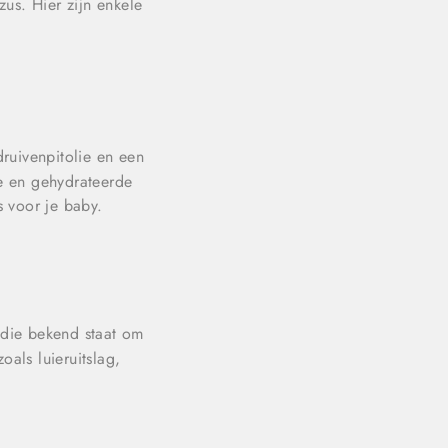
us. Hier zijn enkele
ruivenpitolie en een
le en gehydrateerde
s voor je baby.
 die bekend staat om
oals luieruitslag,