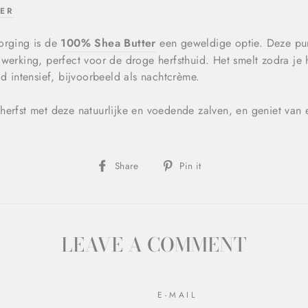
ER
orging is de
100% Shea Butter
een geweldige optie. Deze pure
werking, perfect voor de droge herfsthuid. Het smelt zodra je 
id intensief, bijvoorbeeld als nachtcrème.
herfst met deze natuurlijke en voedende zalven, en geniet van 
Share
Pin
Share
Pin it
on
on
Facebook
Pinterest
LEAVE A COMMENT
E-MAIL