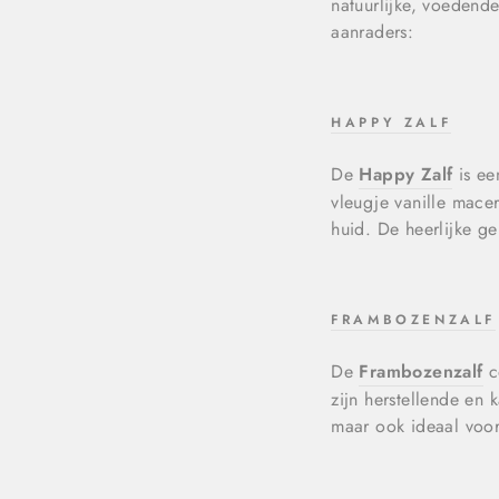
natuurlijke, voedend
aanraders:
HAPPY ZALF
De
Happy Zalf
is ee
vleugje vanille macer
huid. De heerlijke ge
FRAMBOZENZALF
De
Frambozenzalf
c
zijn herstellende en 
maar ook ideaal voor