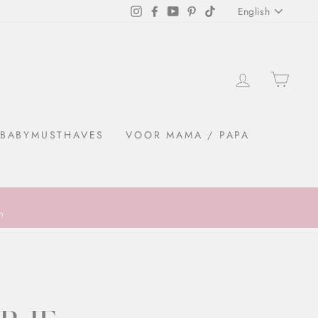
LANGU
Instagram
Facebook
YouTube
Pinterest
TikTok
English
PREFE
LOGIN
SHO
BABYMUSTHAVES
VOOR MAMA / PAPA
n