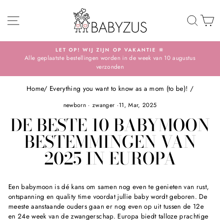
Skip
SITE NAVIGATION
TO 
S
LET OP! WIJ ZIJN OP VAKANTIE 🔆
Alle geplaatste bestellingen worden in de week van 10 augustus
Pause
verzonden
slideshow
Home
/
Everything you want to know as a mom (to be)!
/
newborn
·
zwanger
·
11, Mar, 2025
DE BESTE 10 BABYMOON
BESTEMMINGEN VAN
2025 IN EUROPA
Een babymoon is dé kans om samen nog even te genieten van rust,
ontspanning en quality time voordat jullie baby wordt geboren. De
meeste aanstaande ouders gaan er nog even op uit tussen de 12e
en 24e week van de zwangerschap. Europa biedt talloze prachtige