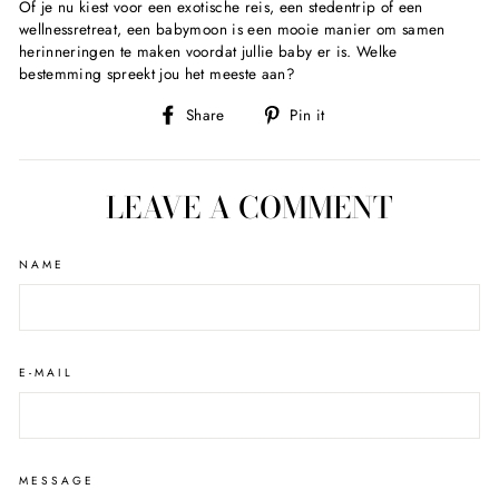
Of je nu kiest voor een exotische reis, een stedentrip of een
wellnessretreat, een babymoon is een mooie manier om samen
herinneringen te maken voordat jullie baby er is. Welke
bestemming spreekt jou het meeste aan?
Share
Pin
Share
Pin it
on
on
Facebook
Pinterest
LEAVE A COMMENT
NAME
E-MAIL
MESSAGE